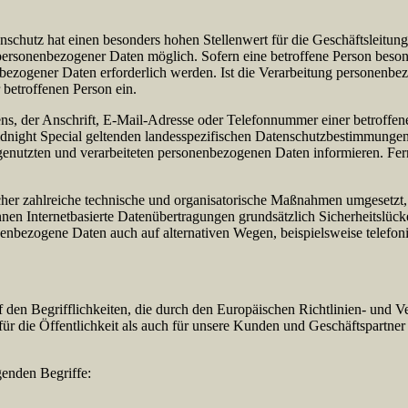
schutz hat einen besonders hohen Stellenwert für die Geschäftsleitung b
 personenbezogener Daten möglich. Sofern eine betroffene Person beson
zogener Daten erforderlich werden. Ist die Verarbeitung personenbezog
 betroffenen Person ein.
, der Anschrift, E-Mail-Adresse oder Telefonnummer einer betroffenen
dnight Special geltenden landesspezifischen Datenschutzbestimmungen
enutzten und verarbeiteten personenbezogenen Daten informieren. Fern
licher zahlreiche technische und organisatorische Maßnahmen umgesetzt,
en Internetbasierte Datenübertragungen grundsätzlich Sicherheitslücke
nenbezogene Daten auch auf alternativen Wegen, beispielsweise telefoni
auf den Begrifflichkeiten, die durch den Europäischen Richtlinien- un
die Öffentlichkeit als auch für unsere Kunden und Geschäftspartner e
genden Begriffe: