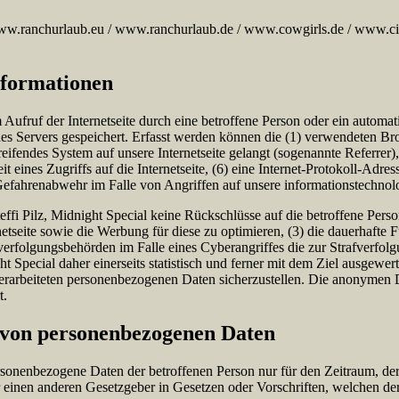
ww.ranchurlaub.eu / www.ranchurlaub.de / www.cowgirls.de / www.city
nformationen
em Aufruf der Internetseite durch eine betroffene Person oder ein autom
es Servers gespeichert. Erfasst werden können die (1) verwendeten B
reifendes System auf unsere Internetseite gelangt (sogenannte Referrer
t eines Zugriffs auf die Internetseite, (6) eine Internet-Protokoll-Adre
 Gefahrenabwehr im Falle von Angriffen auf unsere informationstechno
ffi Pilz, Midnight Special keine Rückschlüsse auf die betroffene Perso
ternetseite sowie die Werbung für diese zu optimieren, (3) die dauerhaf
fverfolgungsbehörden im Falle eines Cyberangriffes die zur Strafverfo
t Special daher einerseits statistisch und ferner mit dem Ziel ausgewe
 verarbeiteten personenbezogenen Daten sicherzustellen. Die anonymen 
t.
 von personenbezogenen Daten
ersonenbezogene Daten der betroffenen Person nur für den Zeitraum, der
einen anderen Gesetzgeber in Gesetzen oder Vorschriften, welchen der 