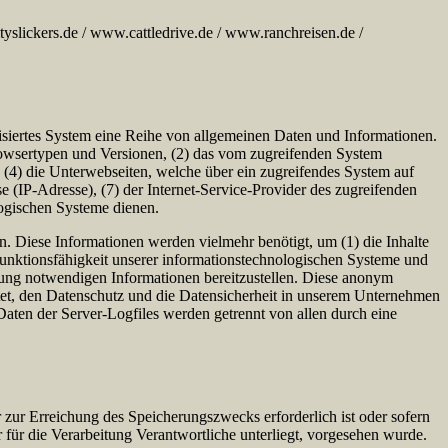
slickers.de / www.cattledrive.de / www.ranchreisen.de /
atisiertes System eine Reihe von allgemeinen Daten und Informationen.
rowsertypen und Versionen, (2) das vom zugreifenden System
), (4) die Unterwebseiten, welche über ein zugreifendes System auf
sse (IP-Adresse), (7) der Internet-Service-Provider des zugreifenden
logischen Systeme dienen.
n. Diese Informationen werden vielmehr benötigt, um (1) die Inhalte
te Funktionsfähigkeit unserer informationstechnologischen Systeme und
lgung notwendigen Informationen bereitzustellen. Diese anonym
rtet, den Datenschutz und die Datensicherheit in unserem Unternehmen
Daten der Server-Logfiles werden getrennt von allen durch eine
 zur Erreichung des Speicherungszwecks erforderlich ist oder sofern
für die Verarbeitung Verantwortliche unterliegt, vorgesehen wurde.