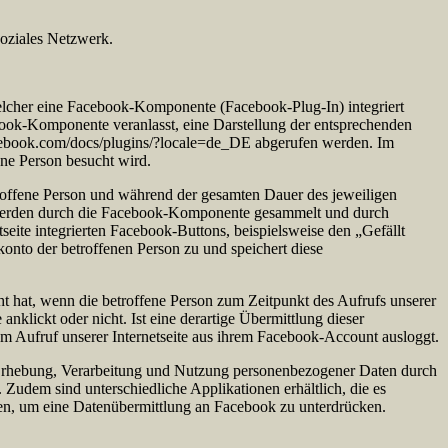
soziales Netzwerk.
 welcher eine Facebook-Komponente (Facebook-Plug-In) integriert
book-Komponente veranlasst, eine Darstellung der entsprechenden
acebook.com/docs/plugins/?locale=de_DE abgerufen werden. Im
ene Person besucht wird.
etroffene Person und während der gesamten Dauer des jeweiligen
nen werden durch die Facebook-Komponente gesammelt und durch
eite integrierten Facebook-Buttons, beispielsweise den „Gefällt
onto der betroffenen Person zu und speichert diese
t hat, wenn die betroffene Person zum Zeitpunkt des Aufrufs unserer
anklickt oder nicht. Ist eine derartige Übermittlung dieser
em Aufruf unserer Internetseite aus ihrem Facebook-Account ausloggt.
die Erhebung, Verarbeitung und Nutzung personenbezogener Daten durch
 Zudem sind unterschiedliche Applikationen erhältlich, die es
en, um eine Datenübermittlung an Facebook zu unterdrücken.